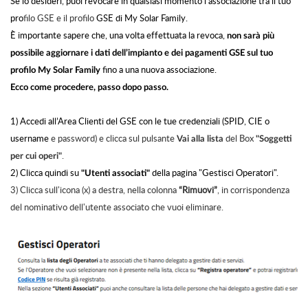
Se lo desideri, puoi revocare in qualsiasi momento l’associazione tra il tuo
pro
filo GSE e il profilo
GSE di My Solar Family.
È importante sapere che, una volta effettuata la revoca,
non sarà più
possibile aggiornare i dati dell’impianto e dei pagamenti GSE sul tuo
fino a una nuova associazione.
profilo My Solar Family
Ecco come procedere, passo dopo passo.
1) Accedi all’Area Clienti del GSE con le tue credenziali (SPID, CIE o
username
e password) e clicca sul pulsante
del Box
Vai alla lista
"Soggetti
.
per cui operi"
2) Clicca quindi su
della pagina "Gestisci Operatori".
"Utenti associati"
3)
Clicca sull'icona (x) a destra, nella colonna
“Rimuovi”
, in corrispondenza
del nominativo dell'utente associato che vuoi eliminare.